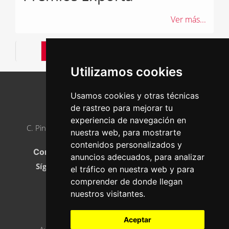
Ver más...
1
2
3
4
5
…
Sig ›
Utilizamos cookies
Usamos cookies y otras técnicas
de rastreo para mejorar tu
AJE ASTURIAS
experiencia de navegación en
C. Pintor Luis Fernández, 2, 33005 Oviedo, Asturias
nuestra web, para mostrarte
Teléfono
:
985 23 21 05
contenidos personalizados y
Correo electrónico:
info@ajeasturias.com
anuncios adecuados, para analizar
Síguenos en
el tráfico en nuestra web y para
comprender de donde llegan
nuestros visitantes.
ASÓCIATE
Aceptar