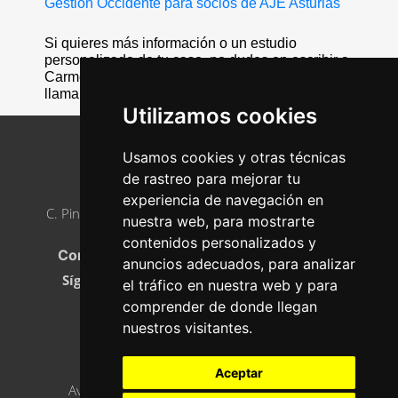
Gestión Occidente para socios de AJE Asturias
Si quieres más información o un estudio
personalizado de tu caso, no dudes en escribir a
Carmen (carmenfelizvega9@gmail.com), o
llamar al 665 77 39 64
Utilizamos cookies
Usamos cookies y otras técnicas
de rastreo para mejorar tu
AJE ASTURIAS
experiencia de navegación en
C. Pintor Luis Fernández, 2, 33005 Oviedo, Asturias
nuestra web, para mostrarte
Teléfono
:
985 23 21 05
contenidos personalizados y
Correo electrónico:
info@ajeasturias.com
anuncios adecuados, para analizar
Síguenos en
el tráfico en nuestra web y para
comprender de donde llegan
nuestros visitantes.
ASÓCIATE
Aceptar
Aviso legal, política de privacidad y cookies