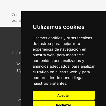
Contacta con Alejandro en el 670299389 o
escribiendo a alexbaigorri@outlook.com
Utilizamos cookies
Usamos cookies y otras técnicas
de rastreo para mejorar tu
AJE ASTURIAS
experiencia de navegación en
C. Pintor Luis Fernández, 2, 33005 Oviedo, Asturias
nuestra web, para mostrarte
Teléfono
:
985 23 21 05
contenidos personalizados y
Correo electrónico:
info@ajeasturias.com
anuncios adecuados, para analizar
Síguenos en
el tráfico en nuestra web y para
comprender de donde llegan
nuestros visitantes.
ASÓCIATE
Aceptar
Aviso legal, política de privacidad y cookies
Rechazar