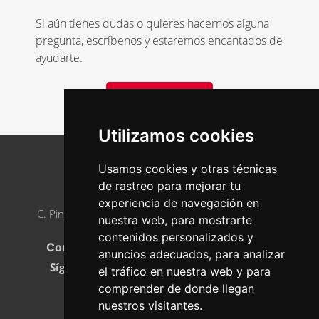
Si aún tienes dudas o quieres hacernos alguna
pregunta, escríbenos y estaremos encantados de
ayudarte.
Contacto
Utilizamos cookies
Usamos cookies y otras técnicas
de rastreo para mejorar tu
AJE ASTURIAS
experiencia de navegación en
C. Pintor Luis Fernández, 2, 33005 Oviedo, Asturias
nuestra web, para mostrarte
Teléfono
:
985 23 21 05
contenidos personalizados y
Correo electrónico:
info@ajeasturias.com
anuncios adecuados, para analizar
Síguenos en
el tráfico en nuestra web y para
comprender de donde llegan
nuestros visitantes.