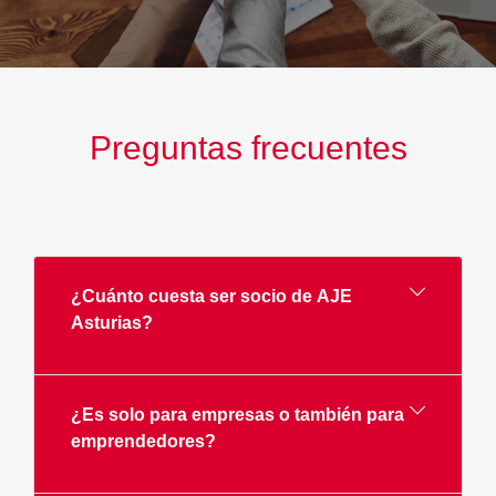
Preguntas frecuentes
¿Cuánto cuesta ser socio de AJE
Asturias?
¿Es solo para empresas o también para
emprendedores?