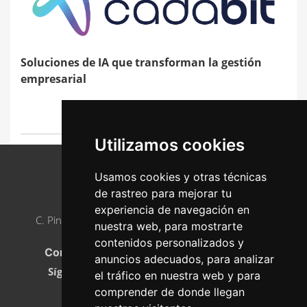
Soluciones de IA que transforman la gestión
empresarial
17 de junio de 2025
Utilizamos cookies
Usamos cookies y otras técnicas
de rastreo para mejorar tu
AJE ASTURIAS
experiencia de navegación en
C. Pintor Luis Fernández, 2, 33005 Oviedo, Asturias
nuestra web, para mostrarte
Teléfono
:
985 23 21 05
contenidos personalizados y
Correo electrónico:
info@ajeasturias.com
anuncios adecuados, para analizar
Síguenos en
el tráfico en nuestra web y para
comprender de donde llegan