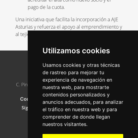
pago de la cuota.
Una iniciativa que facilita la incorporación a AJE
Asturias y refuerza el apoyo al emprendimiento y
al tejido empresarial joven de nuestra región.
Utilizamos cookies
Usamos cookies y otras técnicas
de rastreo para mejorar tu
AJE ASTURIAS
experiencia de navegación en
C. Pintor Luis Fernández, 2, 33005 Oviedo, Asturias
nuestra web, para mostrarte
Teléfono
:
985 23 21 05
contenidos personalizados y
Correo electrónico:
info@ajeasturias.com
anuncios adecuados, para analizar
Síguenos en
el tráfico en nuestra web y para
comprender de donde llegan
nuestros visitantes.
ASÓCIATE