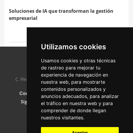
Soluciones de IA que transforman la gestión
empresarial
17 de junio de 2025
Utilizamos cookies
Usamos cookies y otras técnicas
de rastreo para mejorar tu
AJE ASTURIAS
experiencia de navegación en
C. Pintor Luis Fernández, 2, 33005 Oviedo, Asturias
nuestra web, para mostrarte
Teléfono
:
985 23 21 05
contenidos personalizados y
Correo electrónico:
info@ajeasturias.com
anuncios adecuados, para analizar
Síguenos en
el tráfico en nuestra web y para
comprender de donde llegan
nuestros visitantes.
ASÓCIATE
Aceptar