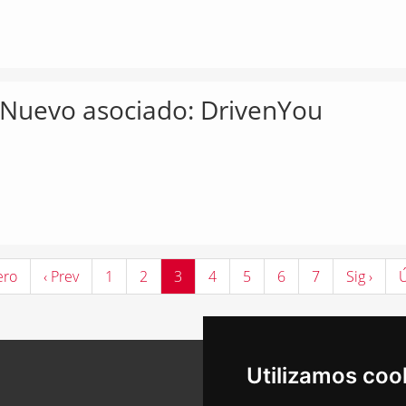
Nuevo asociado: DrivenYou
ero
‹ Prev
1
2
3
4
5
6
7
Sig ›
Ú
Utilizamos coo