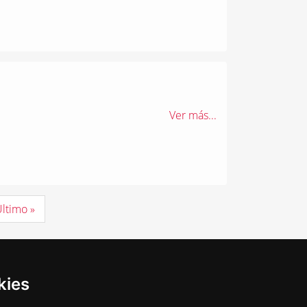
Ver más...
ltimo »
kies