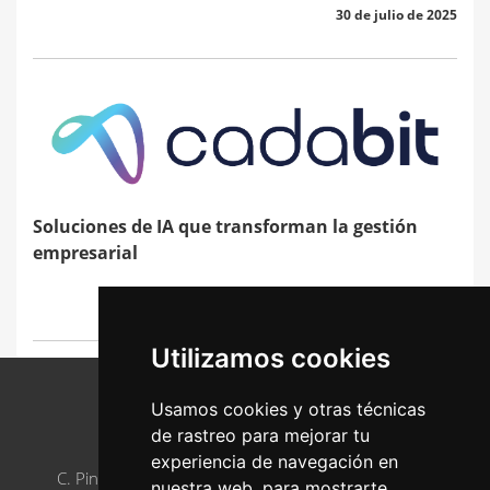
30 de julio de 2025
Soluciones de IA que transforman la gestión
empresarial
17 de junio de 2025
Utilizamos cookies
Usamos cookies y otras técnicas
de rastreo para mejorar tu
AJE ASTURIAS
experiencia de navegación en
C. Pintor Luis Fernández, 2, 33005 Oviedo, Asturias
nuestra web, para mostrarte