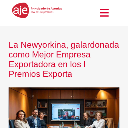
La Newyorkina, galardonada
como Mejor Empresa
Exportadora en los I
Premios Exporta