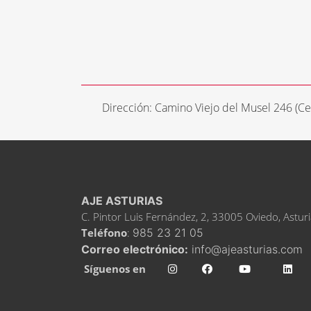
Dirección: Camino Viejo del Musel 246 (C
AJE ASTURIAS
C. Pintor Luis Fernández, 2, 33005 Oviedo, Astur
Teléfono
:
985 23 21 05
Correo electrónico:
info@ajeasturias.com
Síguenos en