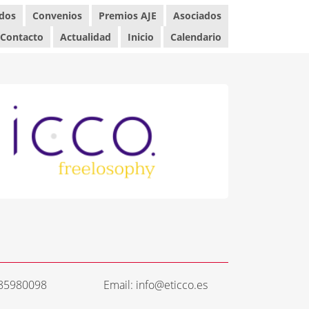
ados
Convenios
Premios AJE
Asociados
Contacto
Actualidad
Inicio
Calendario
985980098
Email: info@eticco.es