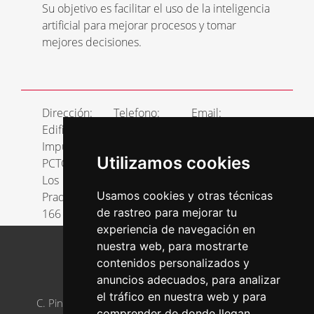
Su objetivo es facilitar el uso de la inteligencia
artificial para mejorar procesos y tomar
mejores decisiones.
Dirección:
Telefono:
Email:
Edificio
648562951
miguel@cadabit.com
Impulsa
Utilizamos cookies
PCTG-C
Los
Usamos cookies y otras técnicas
Prados
de rastreo para mejorar tu
166
experiencia de navegación en
nuestra web, para mostrarte
contenidos personalizados y
anuncios adecuados, para analizar
AJE ASTURIAS
el tráfico en nuestra web y para
C. Pintor Luis Fernández, 2, 33005 Oviedo, Asturias
comprender de donde llegan