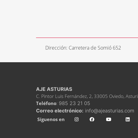
Dirección: Carretera de Somió 652
AJE ASTURIAS
C. Pintor Luis Fernández, 2, 33005 Oviedo, Astur
Teléfono
:
985 23 21 05
Correo electrónico:
info@ajeasturias.com
Síguenos en